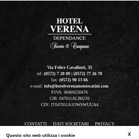
Via Felice Cavallotti, 35
tel:
(0572) 7 28 09 | (0572) 77 26 70
fax:
(0572) 90 13 66
e-mail:
info@hotelverenamontecatini.com
P.IVA: 00469250476
CIR: 047011ALB0239
CIN: IT047011A1OWSWUUA4
CONTATTI
DATI SOCIETARI
PRIVACY
COOKIE POLICY
ACCESSIBILITÀ
X
Questo sito web utilizza i cookie