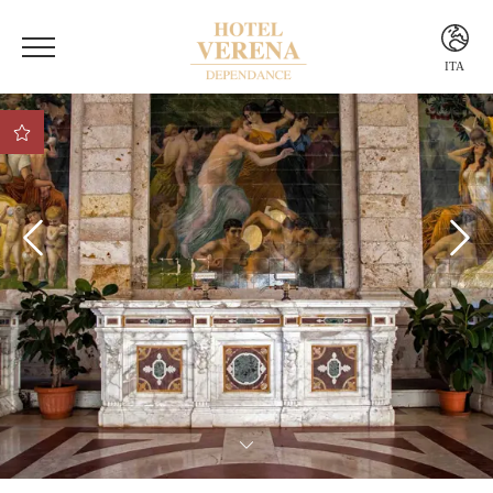
ITA
ITA
ENG
Vantaggio 1 Vantaggio
Vantaggio
Vantaggio 2
Vantaggio 3